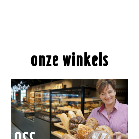
onze winkels
Winkelcentrum De Ruwert,
Geopend:
Sterrebos 4
Ma t/m Do 8.00 – 18.00
5344 AM Oss
Vrij: 8.00 – 18.00
0412 – 625449
Zat: 8.00 – 17.00
info@bakkerij-lamers.nl