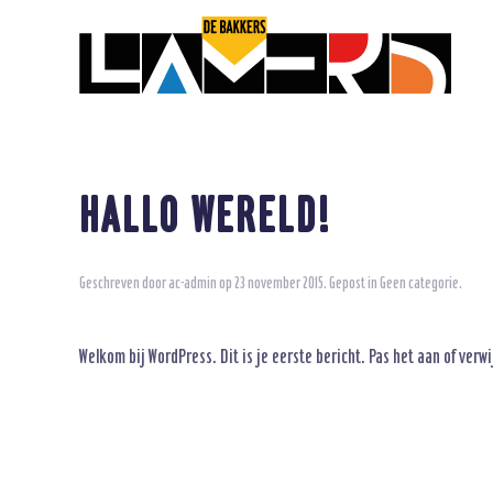
HALLO WERELD!
Geschreven door
ac-admin
op
23 november 2015
. Gepost in
Geen categorie
.
Welkom bij WordPress. Dit is je eerste bericht. Pas het aan of verw