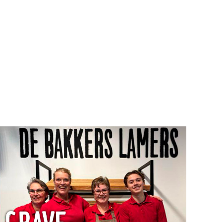
Hoofschestraat 13a
Geopend:
5361 ET Grave
Ma t/m Do 8.30 – 14.00
0486 – 725428
Vrij: 8.30 – 16.00
info@bakkerij-lamers.nl
Zat: 8.00 – 16.00