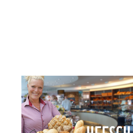
’t Dorp 109
Geopend:
5384 MB Heesch
Ma t/m Vrij 7.30 – 17.30
0412 – 454646
Zat: 7.00 – 17.00
info@bakkerij-lamers.nl